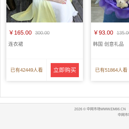
2026 © 中网市场WWW.EM86.CN
中网市