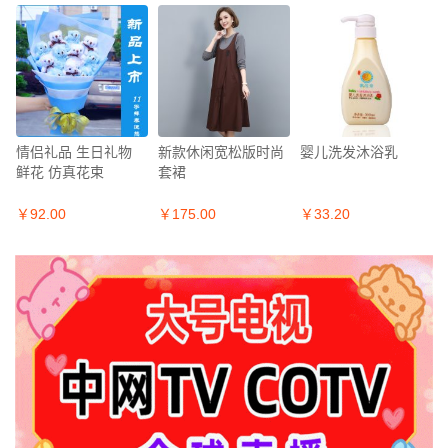
情侣礼品 生日礼物
新款休闲宽松版时尚
婴儿洗发沐浴乳
鲜花 仿真花束
套裙
￥92.00
￥175.00
￥33.20