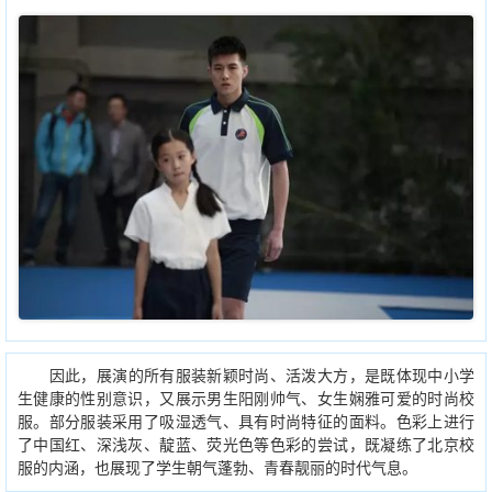
因此，展演的所有服装新颖时尚、活泼大方，是既体现中小学
生健康的性别意识，又展示男生阳刚帅气、女生娴雅可爱的时尚校
服。部分服装采用了吸湿透气、具有时尚特征的面料。色彩上进行
了中国红、深浅灰、靛蓝、荧光色等色彩的尝试，既凝练了北京校
服的内涵，也展现了学生朝气蓬勃、青春靓丽的时代气息。