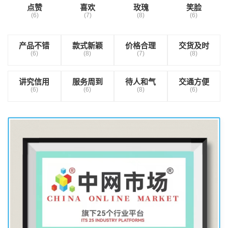
点赞
喜欢
玫瑰
笑脸
(6)
(7)
(8)
(6)
产品不错
款式新颖
价格合理
交货及时
(6)
(8)
(7)
(8)
讲究信用
服务周到
待人和气
交通方便
(6)
(6)
(8)
(6)