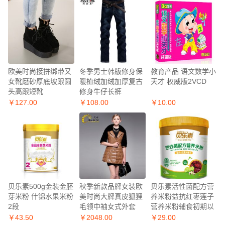
欧美时尚接拼绑带又
冬季男士韩版修身保
教育产品 语文数学小
女靴磨砂厚底坡跟圆
暖植绒加绒加厚复古
天才 权威版2VCD
头高跟短靴
修身牛仔长裤
￥127.00
￥108.00
￥10.00
贝乐素500g金装金胚
秋季新款品牌女装欧
贝乐素活性菌配方营
芽米粉 什锦水果米粉
美时尚大牌真皮狐狸
养米粉益抗红枣莲子
2段
毛领中袖女式外套
营养米粉辅食初期以
上宝宝
￥43.50
￥2048.00
￥29.00