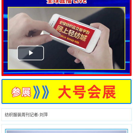
纺织服装周刊记者-刘萍