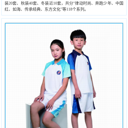
装20套、秋装40套、冬装近10套，共分“律动时尚、奔跑少年、中国
红、如海、传承经典、东方文化”等118个系列。