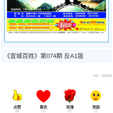
《宣城百姓》第074期 反A1版
来源： 宣城百姓
点赞
喜欢
玫瑰
笑脸
(9)
(7)
(7)
(7)