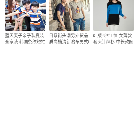
蓝天麦子亲子装夏装
日系街头潮男外贸品
韩版长袖T恤 女薄款
全家装 韩国条纹短袖
质高档清新贴布男式t
套头针织衫 中长款圆
T恤 品牌 班服
恤短袖男士T恤
领拼色休闲T恤
￥55.00
￥77.00
￥88.00