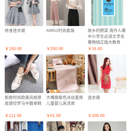
修身连衣裙
A9852时尚套装
故乡的野菜 周作人著
中小学生必读文学名
著畅销正版大教育
￥150.00
￥250.00
￥16.60
新款时尚欧美风格厚
大嘴猴紫色冰丝童席
连衣裙
底镂空罗马中跟单鞋
儿童婴儿床凉席
￥111.00
￥61.00
￥200.00