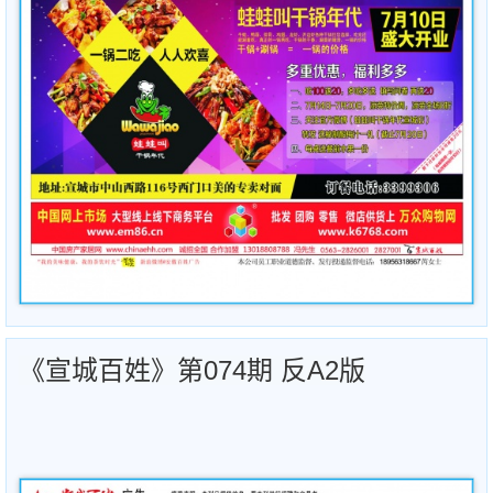
《宣城百姓》第074期 反A2版