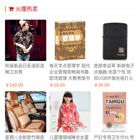
火爆热卖
秋装新品日系迷彩连
每天学点管理学 现代
底部幸运草 新款电子
帽卫衣男
企业管理类畅销书籍
点烟器 创意个性 防
职场管理 大教育图书
风USB环保充电打火
机
￥140.00
￥16.00
￥36.00
星期八全新款竹碳皮
儿童珊瑚绒睡衣女童
产妇专用卫生巾XL号