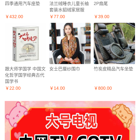
四季通用汽车座垫
法兰绒睡衣儿童长袖
2P扇尾
套装水貂绒家居服
￥432.00
￥77.00
￥39.00
跟大师学国学 中国文
女士巴厘纱围巾
竹炭皮精品汽车坐垫
化哲学国学经典古代
国学书
￥22.00
￥14.00
￥800.00