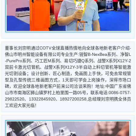
董事长刘宗明通过COTV全球直播热情地向全球各地新老客户介绍-
佛山市明州智能设备有限公司专业生产:锐智B-NexBea系列、净智L
-PurePro系列、巧工匠M系列、易切巧捷Q系列、战警X系列X12Y-2
双前卡激光切管机、战警X系列X12Y-3半自动上料切管机等智能激
光切割设备；设计创新、匠心制造，免画图上手快，可免去常规管
型及孔型传统三维画图方式，1天即可学会上岗操作，深得市场口
碑，欢迎全球各地新老客户前来公司洽谈釆购！地址:中国广东省佛
山市市南海区狮山镇罗村上柏里围一路05号，联系电话:0086-0757-
29822520、13322845920、18927200258,总经理刘宗明携全体员
工欢迎大家光临！