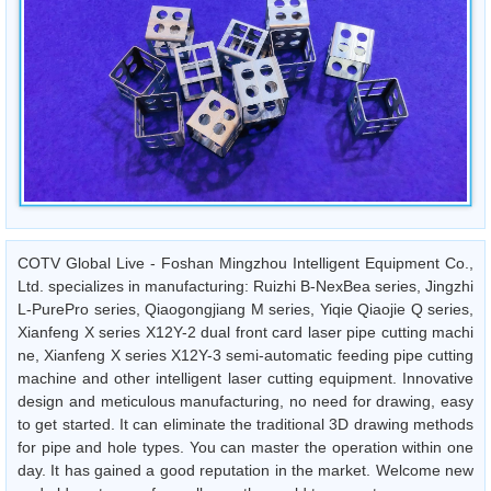
COTV Global Live - Foshan Mingzhou Intelligent Equipment Co.,
Ltd. specializes in manufacturing: Ruizhi B-NexBea series, Jingzhi
L-PurePro series, Qiaogongjiang M series, Yiqie Qiaojie Q series,
Xianfeng X series X12Y-2 dual front card laser pipe cutting machi
ne, Xianfeng X series X12Y-3 semi-automatic feeding pipe cutting
machine and other intelligent laser cutting equipment. Innovative
design and meticulous manufacturing, no need for drawing, easy
to get started. It can eliminate the traditional 3D drawing methods
for pipe and hole types. You can master the operation within one
day. It has gained a good reputation in the market. Welcome new