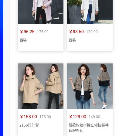
￥96.25
￥93.50
175.00
170.00
西装
西装
￥158.00
￥129.00
178.00
149.00
2156短外套
新款豹纹拼接立领拉链棒
球服外套