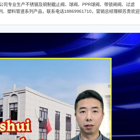
限公司专业生产不锈钢及铜制截止阀、球阀、PPR球阀、带锁闸阀、过滤
塑料管道系列产品，联系电话18869961710，营销总经理柳苏贵欢迎