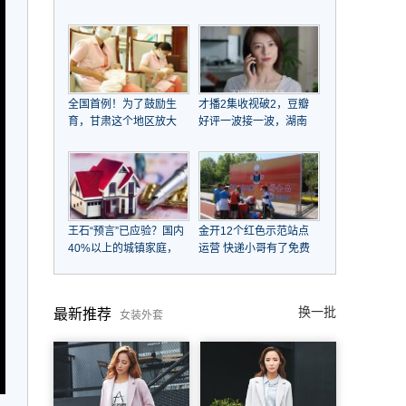
江大潮后浪推前浪，
子女，帮姐姐还千万巨
COTV全球直播
债，资产超20亿，一条
皮带用15年不舍换
全国首例！为了鼓励生
才播2集收视破2，豆瓣
育，甘肃这个地区放大
好评一波接一波，湖南
招了！
台这次又扬眉吐气了
王石“预言”已应验？国内
金开12个红色示范站点
40%以上的城镇家庭，
运营 快递小哥有了免费
未来会面临什么
补给站
换一批
最新推荐
女装外套