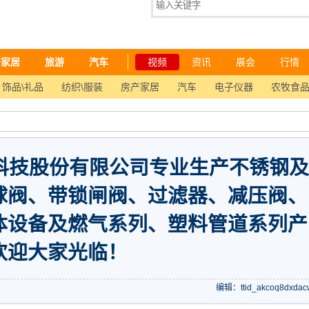
产家居
旅游
汽车
视频
资讯
展会
行情
饰品\礼品
纺织\服装
房产家居
汽车
电子仪器
农牧食
水科技股份有限公司专业生产不锈钢及
球阀、带锁闸阀、过滤器、减压阀、
体设备及燃气系列、塑料管道系列产
欢迎大家光临！
编辑：ttid_akcoq8dxdac