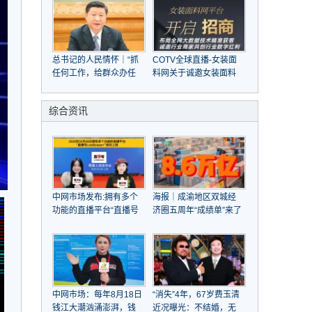
总书记的人民情怀｜“抓
COTV全球直播-女装面
任何工作，给群众办任
料网关于诚邀女装面料
何事情，都要实事求是”
商家，共赴大数据与人
工智能之旅
综合资讯
中网市场发布:拥有多个
海报｜成渝地区双城经
功能的直播平台“直播号
济圈五周年“成绩单”来了
LiveStream”于2020年
02月08日成功上线
中网市场：每年8月18日
“消失”4年，67岁费玉清
钱江大潮汹涌澎湃，钱
近况曝光：不结婚，无