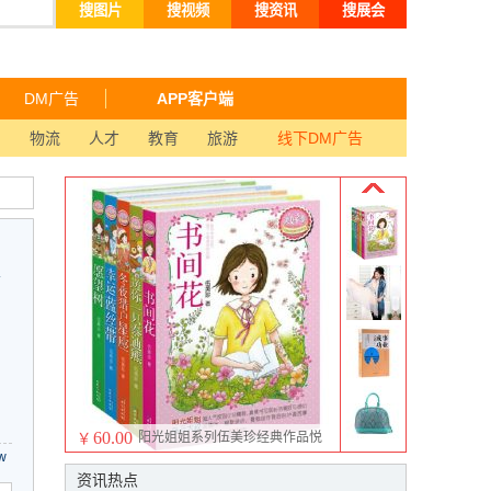
搜图片
搜视频
搜资讯
搜展会
DM广告
APP客户端
品
物流
人才
教育
旅游
线下DM广告
60.00
阳光姐姐系列伍美珍经典作品悦
￥
w
读 美好季：愿望树书间花等5本
资讯热点