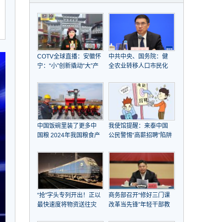
COTV全球直播：安徽怀
中共中央、国务院：健
宁：“小”创新撬动“大”产
全农业转移人口市民化
业崛起
机制，全面取消在就业
地参保户籍限制
中国饭碗里装了更多中
我使馆提醒：来泰中国
国粮 2024年我国粮食产
公民警惕“高薪招聘”陷阱
量首次突破1.4万亿斤
“抢”字头专列开出！正以
商务部召开“修好三门课
最快速度将物资送往灾
改革当先锋”年轻干部教
区
育引领工作推进会