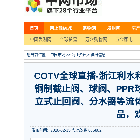
首页
网上轻纺城
购物网
发财网
房
中国发财网
全球贸易
万众购物网
五金家电
您当前位置：
中网市场
>>
商业资讯
> 详细信息
COTV全球直播-浙江利
铜制截止阀、球阀、PPR
立式止回阀、分水器等流
品，
发布时间：2026-02-25
动态次数:
635862