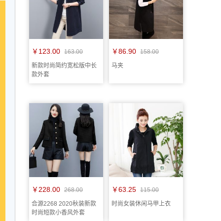
￥123.00
￥86.90
163.00
158.00
新款时尚简约宽松版中长
马夹
款外套
￥228.00
￥63.25
268.00
115.00
合源2268 2020秋装新款
时尚女装休闲马甲上衣
时尚短款小香风外套