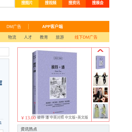
搜图片
搜视频
搜资讯
搜展会
DM广告
APP客户端
品
物流
人才
教育
旅游
线下DM广告
作
13.00
彼得·潘 中英对照 中文版+英文版
￥
1
世界文学双语名著
资讯热点