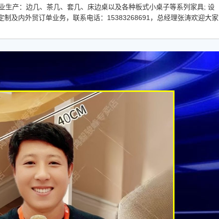
专业生产：边几、茶几、套几、床边桌以及各种板式小桌子等系列家具; 设
及内外贸订单业务，联系电话：15383268691，总经理张涛欢迎大家