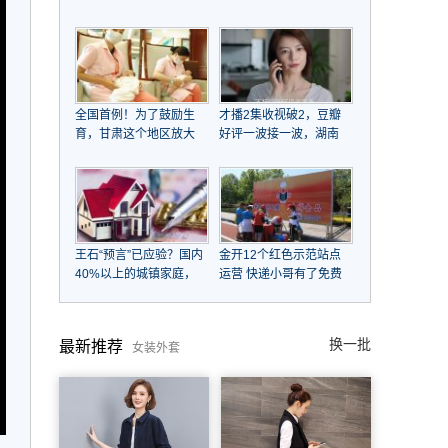
江大潮后浪推前浪，
子女，帮姐姐还千万巨
COTV全球直播
债，资产超20亿，一条
皮带用15年不舍换
全国首例！为了鼓励生
才播2集收视破2，豆瓣
育，甘肃这个地区放大
好评一波接一波，湖南
招了！
台这次又扬眉吐气了
王石“预言”已应验？国内
金开12个红色示范站点
40%以上的城镇家庭，
运营 快递小哥有了免费
未来会面临什么
补给站
换一批
最新推荐
女装外套