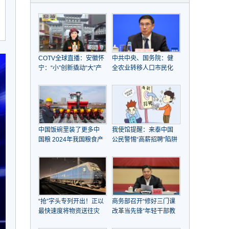
COTV全球直播：安徽怀
中共中央、国务院：健
宁：“小”创新撬动“大”产
全农业转移人口市民化
业崛起
机制，全面取消在就业
地参保户籍限制
中国饭碗里装了更多中
我使馆提醒：来泰中国
国粮 2024年我国粮食产
公民警惕“高薪招聘”陷阱
量首次突破1.4万亿斤
“抢”字头专列开出！正以
商务部召开“修好三门课
最快速度将物资送往灾
改革当先锋”年轻干部教
区
育引领工作推进会