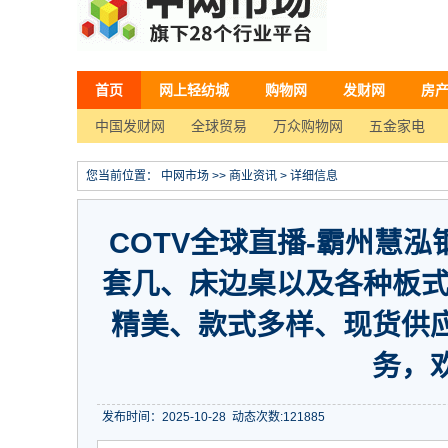
首页
网上轻纺城
购物网
发财网
房
中国发财网
全球贸易
万众购物网
五金家电
您当前位置：
中网市场
>>
商业资讯
> 详细信息
COTV全球直播-霸州慧
套几、床边桌以及各种板式
精美、款式多样、现货供
务，
发布时间：2025-10-28
动态次数:
121885