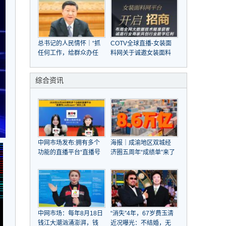
总书记的人民情怀｜“抓
COTV全球直播-女装面
任何工作，给群众办任
料网关于诚邀女装面料
何事情，都要实事求是”
商家，共赴大数据与人
工智能之旅
综合资讯
中网市场发布:拥有多个
海报｜成渝地区双城经
功能的直播平台“直播号
济圈五周年“成绩单”来了
LiveStream”于2020年
02月08日成功上线
中网市场：每年8月18日
“消失”4年，67岁费玉清
钱江大潮汹涌澎湃，钱
近况曝光：不结婚，无