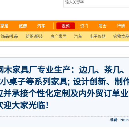
产家居
旅游
汽车
视频
资讯
展会
行情
饰品\礼品
纺织\服装
房产家居
汽车
电子仪器
农牧食
泓钢木家具厂专业生产：边几、茶几、
小桌子等系列家具; 设计创新、制
应并承接个性化定制及内外贸订单业
欢迎大家光临！
编辑：zixun