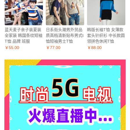
蓝天麦子亲子装夏装
日系街头潮男外贸品
韩版长袖T恤 女薄款
全家装 韩国条纹短袖
质高档清新贴布男式t
套头针织衫 中长款圆
T恤 品牌 班服
恤短袖男士T恤
领拼色休闲T恤
￥55.00
￥77.00
￥88.00