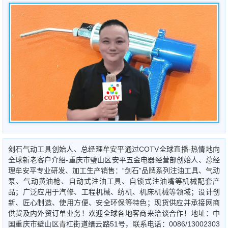
剑石气动工具创始人、总经理牟安平通过COTV全球直播-热情地向
全球新老客户介绍-重庆市璧山区安平五金电器经营部创始人、总经
理牟安平专业研发、加工生产销售：“剑石”品牌系列注油工具、气动
泵、气动黄油枪、自动式注油工具、自锁式注油嘴等机械配套产
品；广泛应用于汽修、工程机械、纺机、机床机械等领域；设计创
新、匠心制造、使用方便、安全环保等特色；现货供应并承接网商
供货及内外贸订单业务！欢迎全球各地客商来洽谈合作！地址：中
国重庆市壁山区青杠街道缙云路51号，联系电话：0086/13002303