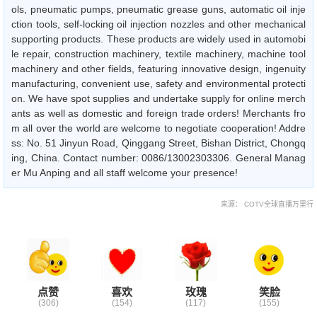
ols, pneumatic pumps, pneumatic grease guns, automatic oil inje
ction tools, self-locking oil injection nozzles and other mechanical
supporting products. These products are widely used in automobi
le repair, construction machinery, textile machinery, machine tool
machinery and other fields, featuring innovative design, ingenuity
manufacturing, convenient use, safety and environmental protecti
on. We have spot supplies and undertake supply for online merch
ants as well as domestic and foreign trade orders! Merchants fro
m all over the world are welcome to negotiate cooperation! Addre
ss: No. 51 Jinyun Road, Qinggang Street, Bishan District, Chongq
ing, China. Contact number: 0086/13002303306. General Manag
er Mu Anping and all staff welcome your presence!
来源： COTV全球直播万里行
点赞
喜欢
玫瑰
笑脸
(306)
(154)
(117)
(155)