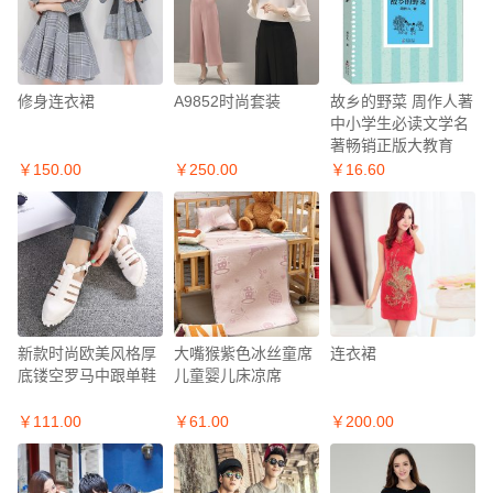
修身连衣裙
A9852时尚套装
故乡的野菜 周作人著
中小学生必读文学名
著畅销正版大教育
￥150.00
￥250.00
￥16.60
新款时尚欧美风格厚
大嘴猴紫色冰丝童席
连衣裙
底镂空罗马中跟单鞋
儿童婴儿床凉席
￥111.00
￥61.00
￥200.00