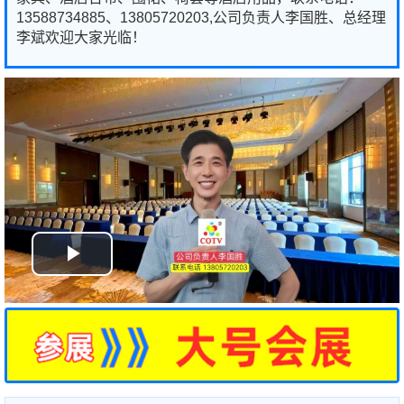
13588734885、13805720203,公司负责人李国胜、总经理
李斌欢迎大家光临！