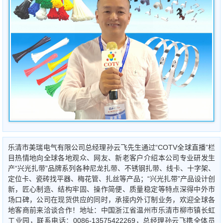
乐清市美瑞电气有限公司总经理孙云飞先生通过“COTV全球直播”栏
目热情地向全球各地观众、网友、新老客户介绍本公司专业研发生
产“兴光扎带”品牌系列各种尼龙扎带、不锈钢扎带、线卡、十字架、
定位卡、瓷砖找平器、梅花管、扎丝等产品；“兴光扎带”产品设计创
新，匠心制造、结构牢固、操作简便、质量稳定等特点深得中外市
场口碑，公司在现货供应的同时，承接内外订制业务，欢迎全球各
地客商前来洽谈合作！地址：中国浙江省温州市乐清市柳市镇长虹
工业园，联系电话：0086-13575422269，总经理孙云飞携全体员