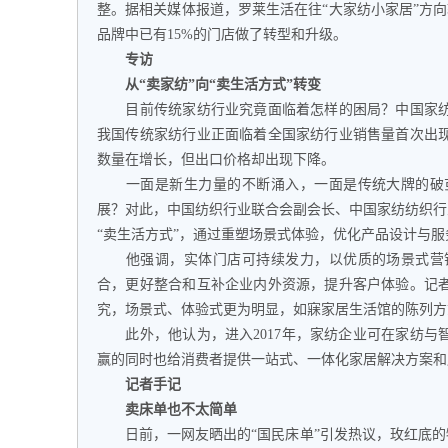
整。据相关媒体报道，罗莱生活在往“大家纺小家居”方向转
品牌中已有15%的门店做了转型和升级。
专访
从“卖家纺”向“卖生活方式”转变
目前传统家纺行业究竟面临着怎样的困局？中国家纺
我国传统家纺行业正面临着全国家纺行业销售量首次出
数量在增长，但出口价格却出现下降。
一面是新生力量的不断涌入，一面是传统大牌的破茧
展？对此，中国纺织行业联合会副会长、中国家纺纺织行
“卖生活方式”，通过重塑场景式体验，优化产品设计与
他强调，实体门店可持续发力，以优质的场景式营销
合，更好整合和互补企业内外资源，提升客户体验。记
究，场景式、体验式更为明显，如寐家居生活馆的陈列方
此外，他认为，进入2017年，家纺企业可在家纺与
赢的同时也给消费者提供一站式、一体化家居解决方案和
记者手记
卖床单也不太简单
日前，一网友晒出的“国民床单”引发热议，玫红底的牡