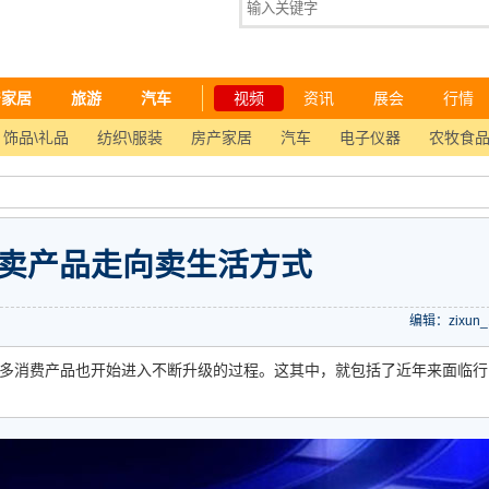
产家居
旅游
汽车
视频
资讯
展会
行情
饰品\礼品
纺织\服装
房产家居
汽车
电子仪器
农牧食
卖产品走向卖生活方式
编辑：zixun_
多消费产品也开始进入不断升级的过程。这其中，就包括了近年来面临行