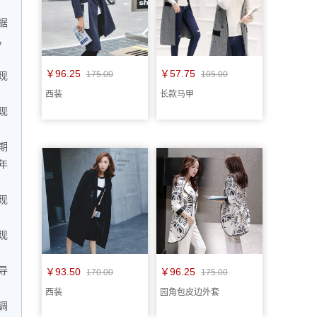
据
，
￥96.25
￥57.75
175.00
105.00
现
西装
长款马甲
现
期
年
现
现
。
导
￥93.50
￥96.25
170.00
175.00
西装
园角包皮边外套
调