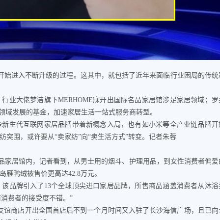
始进入不断升级的过程。这其中，就包括了近年来面临行业困局的传统
业大佬梦洁旗下MERHOME寐开出国际名品家居馆涉足家居领域；罗
等领域发展的基金，加速家居生活一站式服务商转型。
新生代互联网家居品牌带着新概念入局，也有如小米等全产业链品牌开
突围，或许要从“卖家纺”向“卖生活方式”转变。记者朱蓉
名品家居馆内，记者看到，从男士用的烟斗、护理用品，到女性消费者偏爱
雁鸭绒被售价更高达42.8万元。
品牌引入了13个全球顶尖进口家居品牌，所售商品涵盖消费者从沐浴
前消费者的接受度不错。”
谊商店开出全国首店后不到一个月时间又入驻了长沙海信广场，且已向