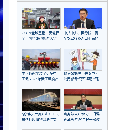
COTV全球直播：安徽怀
中共中央、国务院：健
宁：“小”创新撬动“大”产
全农业转移人口市民化
业崛起
机制，全面取消在就业
地参保户籍限制
中国饭碗里装了更多中
我使馆提醒：来泰中国
国粮 2024年我国粮食产
公民警惕“高薪招聘”陷阱
量首次突破1.4万亿斤
“抢”字头专列开出！正以
商务部召开“修好三门课
最快速度将物资送往灾
改革当先锋”年轻干部教
区
育引领工作推进会