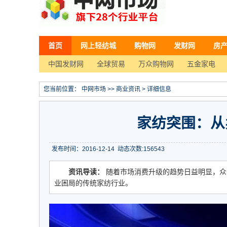
首页
网上轻纺城
购物网
发财网
房
中国发财网
全球贸易
万众购物网
五金家电
您当前位置：
中网市场
>>
商业资讯
> 详细信息
家纺突围：从
发布时间：2016-12-14
动态次数:
156543
资讯导读：
随着市场消费升级的趋势日益明显，众
业困局的传统家纺行业。