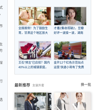
江大潮后浪推前浪，
子女，帮姐姐还千万巨
式
COTV全球直播
债，资产超20亿，一条
皮带用15年不舍换
，
市
全国首例！为了鼓励生
才播2集收视破2，豆瓣
育，甘肃这个地区放大
好评一波接一波，湖南
招了！
台这次又扬眉吐气了
生
方
深
王石“预言”已应验？国内
金开12个红色示范站点
40%以上的城镇家庭，
运营 快递小哥有了免费
未来会面临什么
补给站
行
换一批
最新推荐
女装外套
选