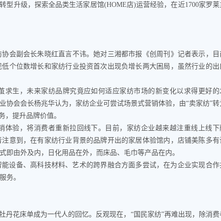
型升级，探索全品类生活家居馆(HOME店)运营经验，在近1700家罗莱
协会副会长朱晓红直言不讳。她对三湘都市报《创周刊》记者表示，目
现低个位数增长和家纺行业投资首次出现负增长两大困局，虽然行业的出
求生，未来家纺品牌究竟应如何适应家纺市场的新变化以求得更好的
业协会会长杨兆华认为，家纺企业可尝试场景式营销体验，由“卖家纺”转
服务，提升品牌价值。
体验，将消费者重新拉回线下。目前，家纺企业越来越注重线上线下
者注意到，在有家纺行业背景的品牌开出的家居体验馆内，店铺美陈多有
式即由外及内，日化用品在外，而床品、毛巾等产品在内。
智能设备、高科技材料、艺术的跨界融合方面多尝试，在为企业实现合作
服务。
丹花床单成为一代人的回忆。反观现在，“国民家纺”再难出现，除消费