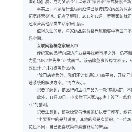
国市场扩展，成为梦洁今年以来以“家居馆”形式探索全
事实上，向家居行业纵向延伸已是传统家纺品牌探索相
拓宽经营渠道。记者了解到，2015年12月，罗莱家纺
还兼营其他品类生活家居用品。
值得关注的是，与家纺品牌价格尚属能够中等区间不同
场空间。
互联网新概念家居入市
传统家纺品牌向周边产业链寻找新市场之外，仍不断有
力量“MR.7栖先生”正式面世。该品牌董事长周立表示
式设计了引力被等新品种。
“除门店销售外，我们还计划通过电商平台、开放异业
睡系统的解决方案。”周立表示。
记者了解到，该品牌的主打产品为一款“扇形被”，不同
此外，11月30日，小米旗下米家App也上线了一款趣
业”的猜测。
记者注意到，该款枕套与传统家纺执着于印花、绣花、
“主要看中的是舒适度，其他的都是次要的。”一位26
花色不同，自己更喜欢简单素雅舒适的床品。