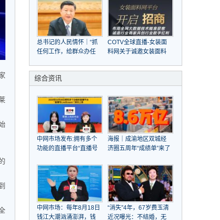
总书记的人民情怀｜“抓
COTV全球直播-女装面
任何工作，给群众办任
料网关于诚邀女装面料
何事情，都要实事求是”
商家，共赴大数据与人
工智能之旅
家
综合资讯
莱
始
中网市场发布:拥有多个
海报｜成渝地区双城经
功能的直播平台“直播号
济圈五周年“成绩单”来了
LiveStream”于2020年
的
02月08日成功上线
到
中网市场：每年8月18日
“消失”4年，67岁费玉清
全
钱江大潮汹涌澎湃，钱
近况曝光：不结婚，无