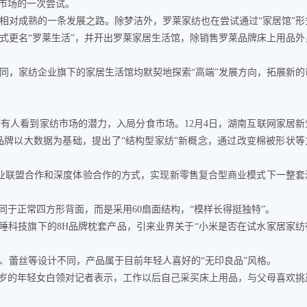
新市场的一次尝试。
对成熟的一条发展之路。除梦洁外，罗莱家纺也在尝试通过“家居馆”形
就正式更名“罗莱生活”，并开出罗莱家居生活馆，除销售罗莱品牌床上用品外
，家纺企业旗下的家居生活馆均默契地探索“高端”发展方向，拓展新的
人看到家纺市场的潜力，入局分食市场。12月4日，湖南互联网家居新
，品牌以大数据为基础，提出了“结构型家纺”新概念，通过改变棉被形状等
联盟合作和深度体验合作的方式，实现新零售复合型商业模式下一整套
于正常四方形背面，而是采用60扇面结构，“模样长得挺独特”。
睡科技旗下的8H品牌枕套产品，引来业界关于“小米是否在试水家居家纺
蕾丝等设计不同，产品属于目前年轻人喜好的“无印良品”风格。
岁的年轻女白领对记者表示，工作以后自己采买床上用品，与父母喜欢挑