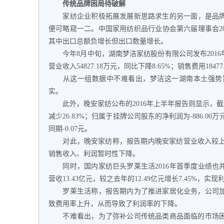
传统品牌困局待破解
家纺企业积极拓展发展新思路求生的另一面，是品牌传
便可略窥一二。中国家用纺织品行业协会第六届理事会20
其中出口总额负增长但出口数量增长。
今年8月中旬，湖南梦洁家纺股份有限公司发布2016年
营业收入54827.18万元，同比下降8.65%；销售费用18477
从这一组数据中不难看出，梦洁这一湖南本土强势家纺
实。
此外，晚安家纺公布的2016年上半年报告则显示，截至201
减少26.83%；归属于挂牌公司股东的净利润为-886.00
同期-0.07元。
对此，晚安家纺称，报告期内晚安家纺营业收入较上年同
销售收入、利润暂时性下降。
同时，国内家纺巨头罗莱生活2016年首季度业绩也并不
营收13.43亿元，较之去年的12.49亿元增长7.45%，实现
罗莱生活称，报告期内为了推进家居化业务，公司加
致费用率上升，从而导致了利润率的下降。
不难看出，为了弥补公司传统品类商品面临的市场困