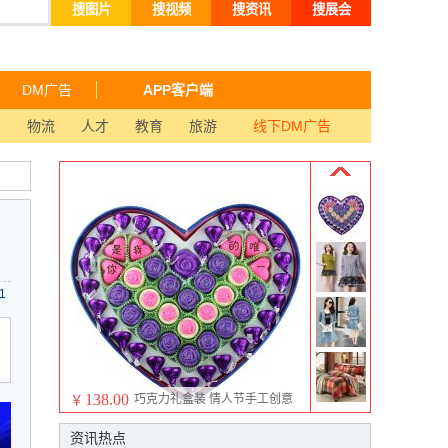
搜图片
搜视频
搜资讯
搜展会
DM广告
APP客户端
品
物流
人才
教育
旅游
线下DM广告
1
138.00
巧克力礼盒装 情人节手工创意
￥
刻字表白定制diy巧克力
资讯热点