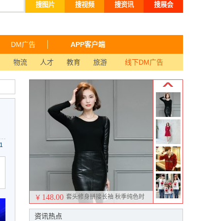
搜图片
搜视频
搜资讯
搜展会
DM广告
APP客户端
品
物流
人才
教育
旅游
线下DM广告
1
148.00
套头修身拼接长袖 秋季纯色时
￥
尚韩版针织衫
资讯热点