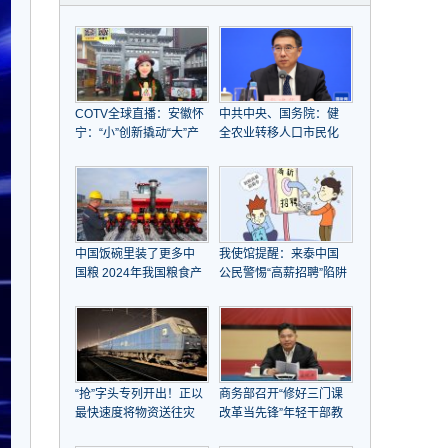
COTV全球直播：安徽怀
中共中央、国务院：健
宁：“小”创新撬动“大”产
全农业转移人口市民化
业崛起
机制，全面取消在就业
地参保户籍限制
中国饭碗里装了更多中
我使馆提醒：来泰中国
国粮 2024年我国粮食产
公民警惕“高薪招聘”陷阱
量首次突破1.4万亿斤
“抢”字头专列开出！正以
商务部召开“修好三门课
最快速度将物资送往灾
改革当先锋”年轻干部教
区
育引领工作推进会