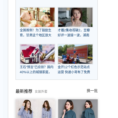
江大潮后浪推前浪，
子女，帮姐姐还千万巨
COTV全球直播
债，资产超20亿，一条
皮带用15年不舍换
全国首例！为了鼓励生
才播2集收视破2，豆瓣
育，甘肃这个地区放大
好评一波接一波，湖南
招了！
台这次又扬眉吐气了
王石“预言”已应验？国内
金开12个红色示范站点
40%以上的城镇家庭，
运营 快递小哥有了免费
未来会面临什么
补给站
换一批
最新推荐
女装外套