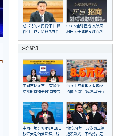
总书记的人民情怀｜“抓
COTV全球直播-女装面
任何工作，给群众办任
料网关于诚邀女装面料
何事情，都要实事求是”
商家，共赴大数据与人
工智能之旅
综合资讯
》
中
中网市场发布:拥有多个
海报｜成渝地区双城经
功能的直播平台“直播号
济圈五周年“成绩单”来了
LiveStream”于2020年
02月08日成功上线
中网市场：每年8月18日
“消失”4年，67岁费玉清
钱江大潮汹涌澎湃，钱
近况曝光：不结婚，无