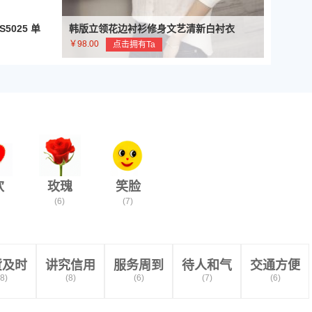
025 单
韩版立领花边衬衫修身文艺清新白衬衣
￥98.00
点击拥有Ta
欢
玫瑰
笑脸
(6)
(7)
货及时
讲究信用
服务周到
待人和气
交通方便
(8)
(8)
(6)
(7)
(6)