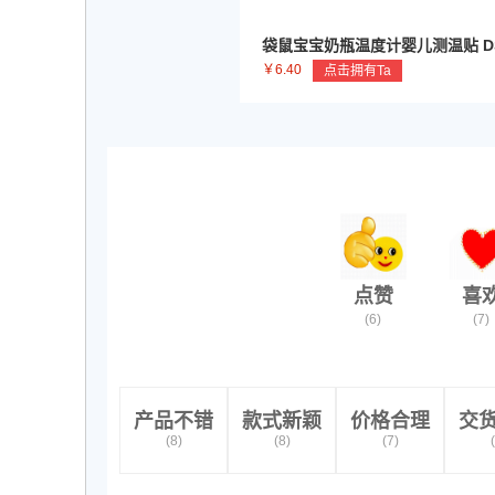
袋鼠宝宝奶瓶温度计婴儿测温贴 DS5
个价
￥6.40
点击拥有Ta
点赞
喜
(6)
(7)
产品不错
款式新颖
价格合理
交
(8)
(8)
(7)