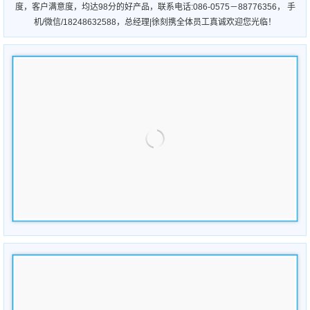
是"梦享帘"身上硕果累累; 其中丝织防水布百叶帘 获得国家多项，外观设计专
利、实用新型专利等殊荣；是近年来窗饰行业产品里一颗璀璨的新星。梦享帘
的品牌理念是，打造世界级主流高端窗饰产品，让用户使用舒适度，服务贴心
度，客户满意度，均达98分的好产品，联系电话:086-0575－88776356， 手
机/微信/18248632588，总经理|徐刻携全体员工真诚欢迎您光临！