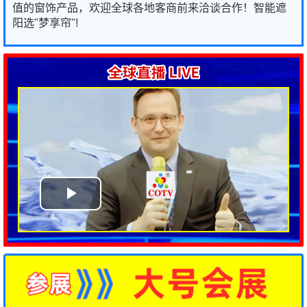
值的窗饰产品，欢迎全球各地客商前来洽谈合作！智能遮
阳选"梦享帘"!