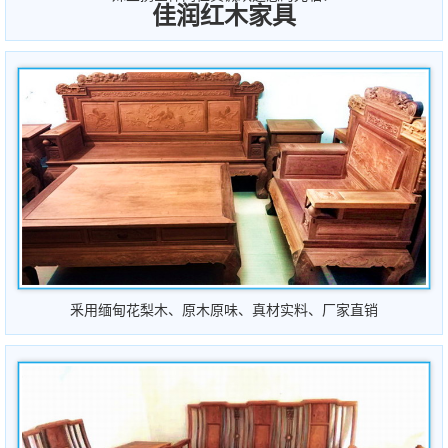
佳润红木家具
釆用缅甸花梨木、原木原
味
、
真材实料、厂家直销