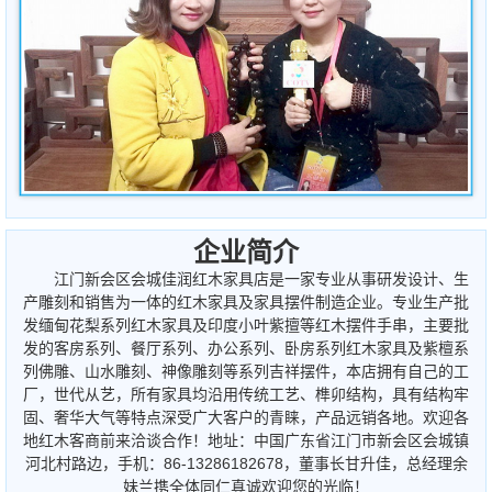
企业简介
江门新会区会城佳润红木家具店是一家专业从事研发设计、生
产雕刻和销售为一体的红木家具及家具摆件制造企业。专业生产批
发缅甸花梨系列红木家具及印度小叶紫擅等红木摆件手串，主要批
发的客房系列、餐厅系列、办公系列、卧房系列红木家具及紫檀系
列佛雕、山水雕刻、神像雕刻等系列吉祥摆件，本店拥有自己的工
厂，世代从艺，所有家具均沿用传统工艺、榫卯结构，具有结构牢
固、奢华大气等特点深受广大客户的青睐，产品远销各地。欢迎各
地红木客商前来洽谈合作！地址：中国广东省江门市新会区会城镇
河北村路边，手机：86-13286182678，董事长甘升佳，总经理余
妹兰携全体同仁真诚欢迎您的光临！