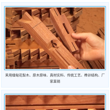
釆用缅甸花梨木、原木原
味
、真材实料、
传统工艺、榫卯结构
、
厂
家直销