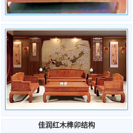
佳润红木榫卯结构