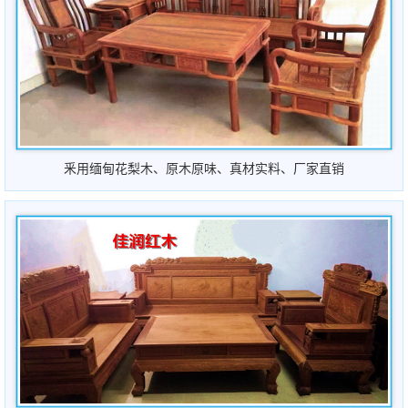
釆用缅甸花梨木、原木原
味
、
真材实料、厂家直销