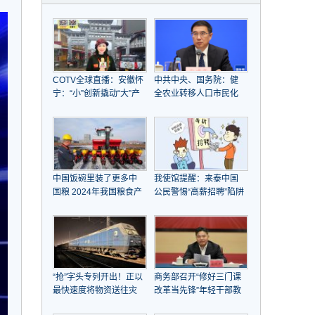
COTV全球直播：安徽怀
中共中央、国务院：健
宁：“小”创新撬动“大”产
全农业转移人口市民化
业崛起
机制，全面取消在就业
地参保户籍限制
中国饭碗里装了更多中
我使馆提醒：来泰中国
国粮 2024年我国粮食产
公民警惕“高薪招聘”陷阱
量首次突破1.4万亿斤
“抢”字头专列开出！正以
商务部召开“修好三门课
最快速度将物资送往灾
改革当先锋”年轻干部教
区
育引领工作推进会