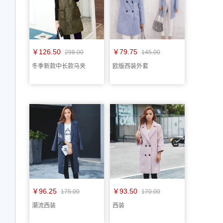
￥126.50
￥79.75
298.00
145.00
冬季新款中长款马夹
欧版西装外套
￥96.25
￥93.50
175.00
170.00
潮流西装
西装