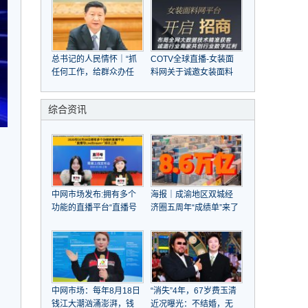
总书记的人民情怀｜“抓
COTV全球直播-女装面
任何工作，给群众办任
料网关于诚邀女装面料
何事情，都要实事求是”
商家，共赴大数据与人
工智能之旅
综合资讯
中网市场发布:拥有多个
海报｜成渝地区双城经
功能的直播平台“直播号
济圈五周年“成绩单”来了
LiveStream”于2020年
02月08日成功上线
中网市场：每年8月18日
“消失”4年，67岁费玉清
钱江大潮汹涌澎湃，钱
近况曝光：不结婚，无