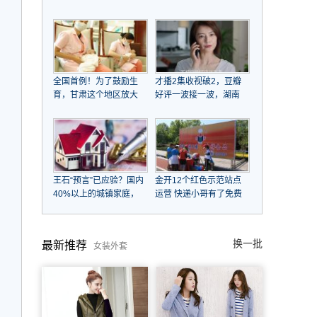
江大潮后浪推前浪，
子女，帮姐姐还千万巨
COTV全球直播
债，资产超20亿，一条
皮带用15年不舍换
全国首例！为了鼓励生
才播2集收视破2，豆瓣
育，甘肃这个地区放大
好评一波接一波，湖南
招了！
台这次又扬眉吐气了
王石“预言”已应验？国内
金开12个红色示范站点
40%以上的城镇家庭，
运营 快递小哥有了免费
未来会面临什么
补给站
换一批
最新推荐
女装外套