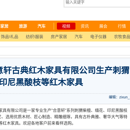
产家居
旅游
汽车
视频
资讯
展会
行情
饰品\礼品
纺织\服装
房产家居
汽车
电子仪器
农牧食
意轩古典红木家具有限公司生产刺猬
印尼黑酸枝等红木家具
编辑：zixun_
家具有限公司是一家专业生产"合意轩"系列刺猬柴檀、缅花、印尼黑酸枝
工艺、选用优质木材、匠心制造、精雕细琢，具有古朴典雅、奢华大气等特
等红木家具。欢迎各地客户前来看样选购。