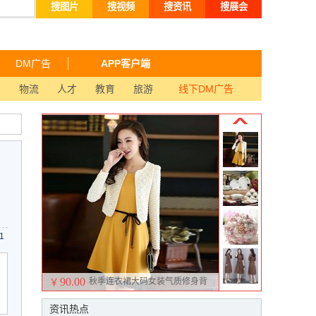
搜图片
搜视频
搜资讯
搜展会
DM广告
APP客户端
品
物流
人才
教育
旅游
线下DM广告
1
90.00
秋季连衣裙大码女装气质修身背
￥
心裙长袖两件套品牌连衣裙
资讯热点