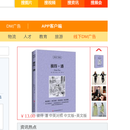
搜图片
搜视频
搜资讯
搜展会
DM广告
APP客户端
品
物流
人才
教育
旅游
线下DM广告
1
13.00
彼得·潘 中英对照 中文版+英文版
￥
世界文学双语名著
资讯热点