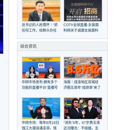
总书记的人民情怀｜“抓
COTV全球直播-女装面
任何工作，给群众办任
料网关于诚邀女装面料
何事情，都要实事求是”
商家，共赴大数据与人
工智能之旅
综合资讯
中网市场发布:拥有多个
海报｜成渝地区双城经
功能的直播平台“直播号
济圈五周年“成绩单”来了
LiveStream”于2020年
02月08日成功上线
中网市场：每年8月18日
“消失”4年，67岁费玉清
钱江大潮汹涌澎湃，钱
近况曝光：不结婚，无