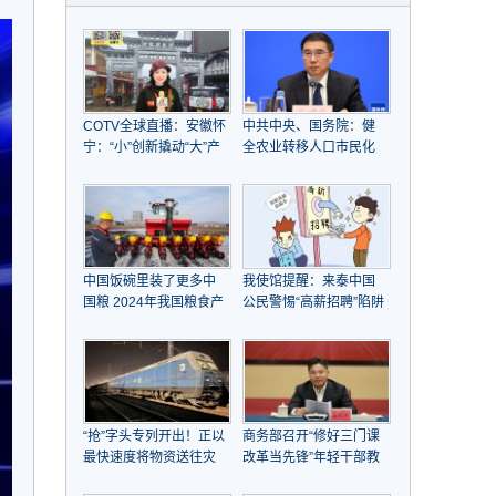
COTV全球直播：安徽怀
中共中央、国务院：健
宁：“小”创新撬动“大”产
全农业转移人口市民化
业崛起
机制，全面取消在就业
地参保户籍限制
中国饭碗里装了更多中
我使馆提醒：来泰中国
国粮 2024年我国粮食产
公民警惕“高薪招聘”陷阱
量首次突破1.4万亿斤
“抢”字头专列开出！正以
商务部召开“修好三门课
最快速度将物资送往灾
改革当先锋”年轻干部教
区
育引领工作推进会