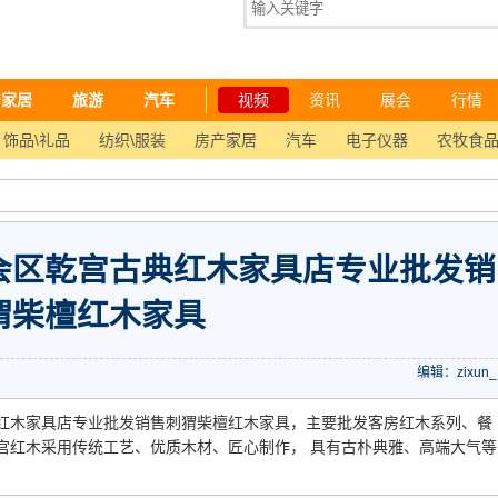
产家居
旅游
汽车
视频
资讯
展会
行情
饰品\礼品
纺织\服装
房产家居
汽车
电子仪器
农牧食
会区乾宫古典红木家具店专业批发销
猬柴檀红木家具
编辑：zixun_
红木家具店专业批发销售刺猬柴檀红木家具，主要批发客房红木系列、餐
宫红木采用传统工艺、优质木材、匠心制作， 具有古朴典雅、高端大气等