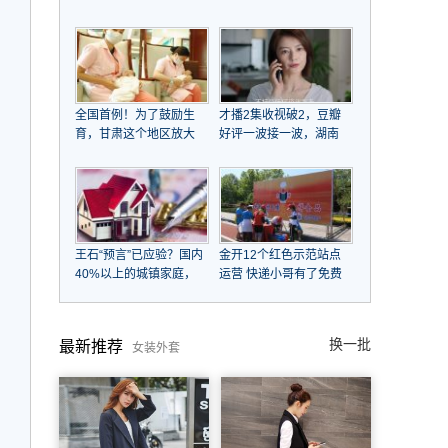
江大潮后浪推前浪，
子女，帮姐姐还千万巨
COTV全球直播
债，资产超20亿，一条
皮带用15年不舍换
全国首例！为了鼓励生
才播2集收视破2，豆瓣
育，甘肃这个地区放大
好评一波接一波，湖南
招了！
台这次又扬眉吐气了
王石“预言”已应验？国内
金开12个红色示范站点
40%以上的城镇家庭，
运营 快递小哥有了免费
未来会面临什么
补给站
换一批
最新推荐
女装外套