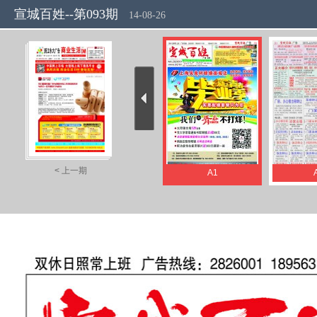
宣城百姓--第093期
14-08-26
< 上一期
A1